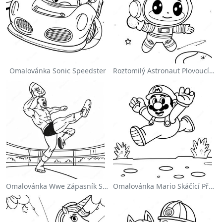
Omalovánka Sonic Speedster
Roztomilý Astronaut Plovoucí Ve Vesmíru Na Omalovánce
Omalovánka Wwe Zápasník Skáčící Na Protivníka
Omalovánka Mario Skáčící Přes Goombas