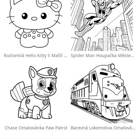
Roztomilá Hello Kitty S Mašlí Omalovánka
Spider Man Houpačka Městem Omalovánka
Chase Omalovánka Paw Patrol
Barevná Lokomotiva Omalovánka