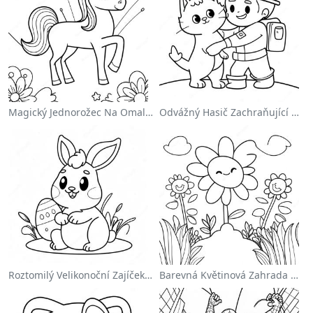
Magický Jednorožec Na Omalovánce S Duhou
Odvážný Hasič Zachraňující Kočku Omalovánka
Roztomilý Velikonoční Zajíček Na Omalovánce
Barevná Květinová Zahrada Na Omalovánce