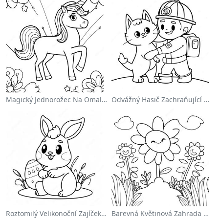
Magický Jednorožec Na Omalovánce S Duhou
Odvážný Hasič Zachraňující Kočku Omalovánka
Roztomilý Velikonoční Zajíček Na Omalovánce
Barevná Květinová Zahrada Na Omalovánce