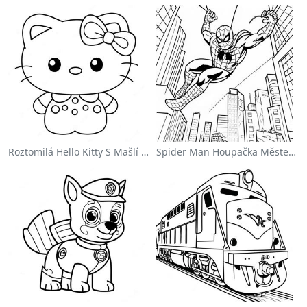
Roztomilá Hello Kitty S Mašlí Omalovánka
Spider Man Houpačka Městem Omalovánka