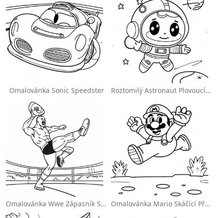
Omalovánka Sonic Speedster
Roztomilý Astronaut Plovoucí Ve Vesmíru Na Omalovánce
Omalovánka Wwe Zápasník Skáčící Na Protivníka
Omalovánka Mario Skáčící Přes Goombas