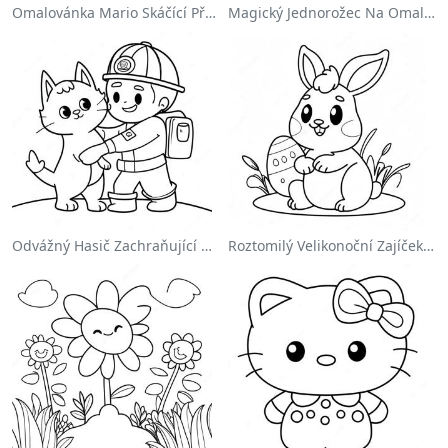
Omalovánka Mario Skáčící Přes Goombas
Magický Jednorožec Na Omalovánce S Duhou
Odvážný Hasič Zachraňující Kočku Omalovánka
Roztomilý Velikonoční Zajíček Na Omalovánce