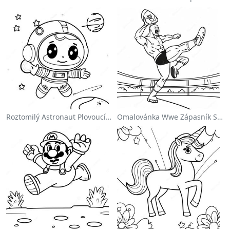
Roztomilý Astronaut Plovoucí Ve Vesmíru Na Omalovánce
Omalovánka Wwe Zápasník Skáčící Na Protivníka