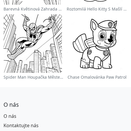
Barevná Květinová Zahrada Na Omalovánce
Roztomilá Hello Kitty S Mašlí Omalovánka
Spider Man Houpačka Městem Omalovánka
Chase Omalovánka Paw Patrol
O nás
O nás
Kontaktujte nás