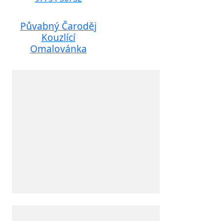
Půvabný Čaroděj
Kouzlící
Omalovánka