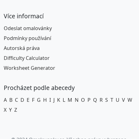
Více informací
Odeslat omalovánky
Podmínky používání
Autorská práva
Difficulty Calculator
Worksheet Generator
Procházet podle abecedy
A
B
C
D
E
F
G
H
I
J
K
L
M
N
O
P
Q
R
S
T
U
V
W
X
Y
Z