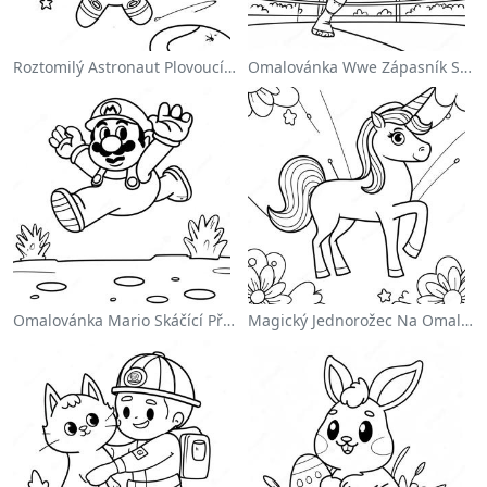
Roztomilý Astronaut Plovoucí Ve Vesmíru Na Omalovánce
Omalovánka Wwe Zápasník Skáčící Na Protivníka
Omalovánka Mario Skáčící Přes Goombas
Magický Jednorožec Na Omalovánce S Duhou