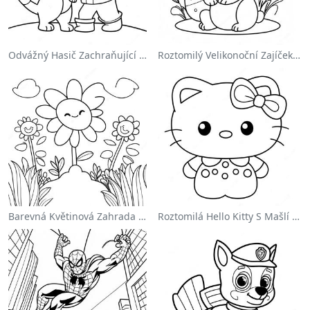
Odvážný Hasič Zachraňující Kočku Omalovánka
Roztomilý Velikonoční Zajíček Na Omalovánce
Barevná Květinová Zahrada Na Omalovánce
Roztomilá Hello Kitty S Mašlí Omalovánka