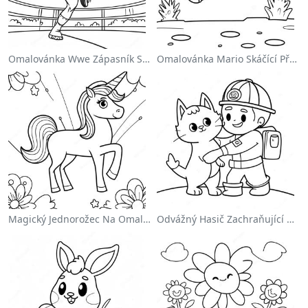
Omalovánka Wwe Zápasník Skáčící Na Protivníka
Omalovánka Mario Skáčící Přes Goombas
Magický Jednorožec Na Omalovánce S Duhou
Odvážný Hasič Zachraňující Kočku Omalovánka