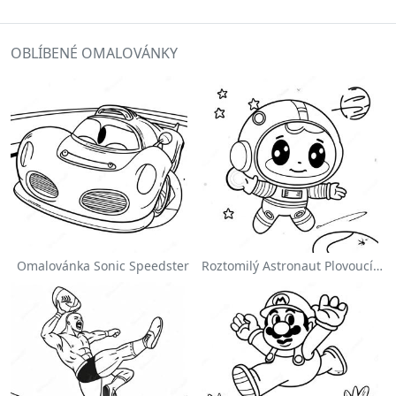
OBLÍBENÉ OMALOVÁNKY
Omalovánka Sonic Speedster
Roztomilý Astronaut Plovoucí Ve Vesmíru Na Omalovánce