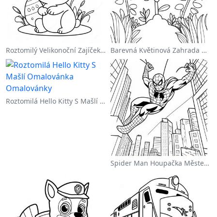
Roztomilý Velikonoční Zajíček Na Omalovánce
Barevná Květinová Zahrada Na Omalovánce
Roztomilá Hello Kitty S Mašlí Omalovánka
Spider Man Houpačka Městem Omalovánka