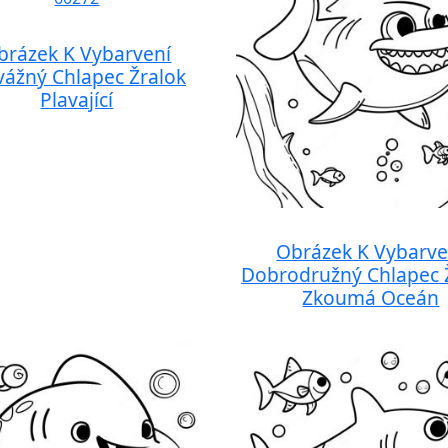
brázek K Vybarvení
ážný Chlapec Žralok
Plavající
Obrázek K Vybarve
Dobrodružný Chlapec 
Zkoumá Oceán