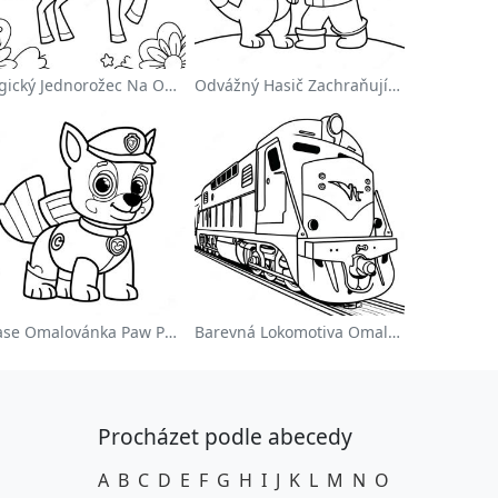
Magický Jednorožec Na Omalovánce S Duhou
Odvážný Hasič Zachraňující Kočku Omalovánka
Chase Omalovánka Paw Patrol
Barevná Lokomotiva Omalovánka
Procházet podle abecedy
A
B
C
D
E
F
G
H
I
J
K
L
M
N
O