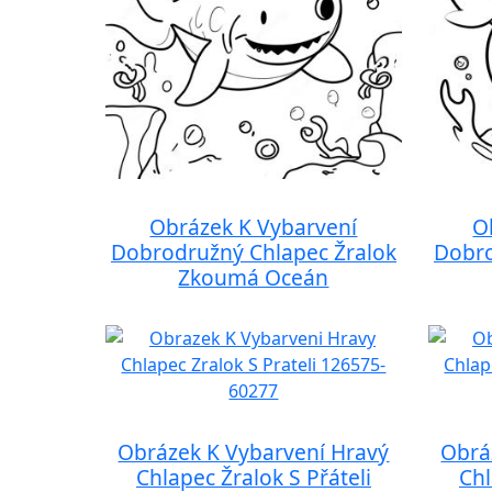
Obrázek K Vybarvení
O
Dobrodružný Chlapec Žralok
Dobro
Zkoumá Oceán
Obrázek K Vybarvení Hravý
Obrá
Chlapec Žralok S Přáteli
Chl