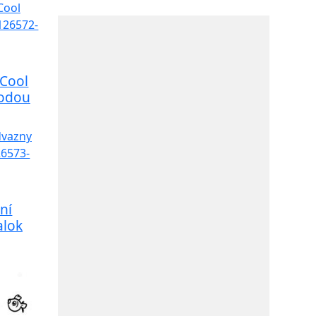
 Cool
Vodou
ní
alok