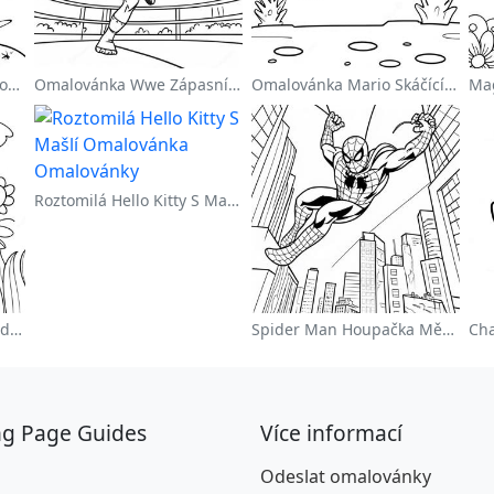
Roztomilý Astronaut Plovoucí Ve Vesmíru Na Omalovánce
Omalovánka Wwe Zápasník Skáčící Na Protivníka
Omalovánka Mario Skáčící Přes Goombas
Roztomilá Hello Kitty S Mašlí Omalovánka
Barevná Květinová Zahrada Na Omalovánce
Spider Man Houpačka Městem Omalovánka
ng Page Guides
Více informací
Odeslat omalovánky