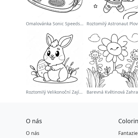
Omalovánka Sonic Speedster
Roztomilý Velikonoční Zajíček Na Omalovánce
O nás
Colori
O nás
Fantazie