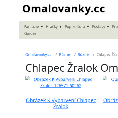
Omalovanky.cc
▾
▾
▾
▾
Fantazie
Hračky
Pop kultura
Postavy
Pro
Guides
Omalovanky.cc
Různé
Různé
Chlapec Žra
Chlapec Žralok Om
Obrázek K Vybarvení Chlapec
Obráz
Žralok