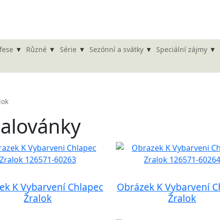
▾
▾
▾
▾
▾
fese
Různé
Série
Sezónní a svátky
Speciální zájmy
lok
alovánky
ek K Vybarvení Chlapec
Obrázek K Vybarvení C
Žralok
Žralok