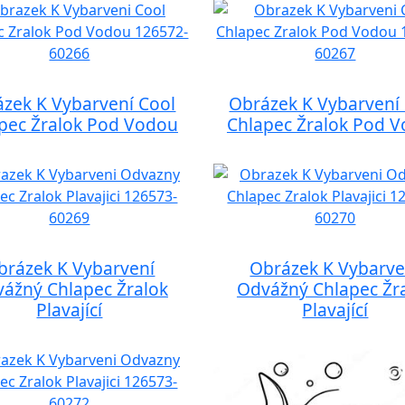
zek K Vybarvení Cool
Obrázek K Vybarvení
pec Žralok Pod Vodou
Chlapec Žralok Pod 
brázek K Vybarvení
Obrázek K Vybarve
ážný Chlapec Žralok
Odvážný Chlapec Žr
Plavající
Plavající