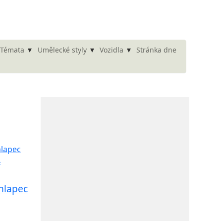
▾
▾
▾
Stránka dne
Témata
Umělecké styly
Vozidla
hlapec