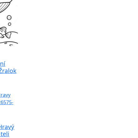
ní
Žralok
Hravý
teli