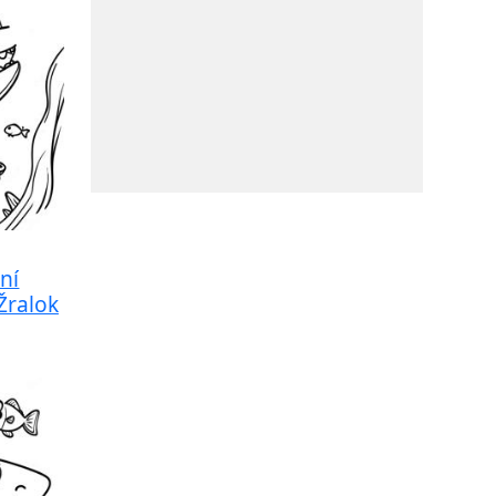
ní
Žralok